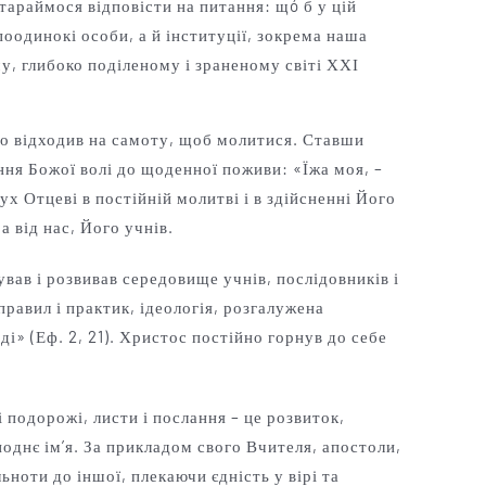
тараймося відповісти на питання: щó б у цій
поодинокі особи, а й інституції, зокрема наша
у, глибоко поділеному і зраненому світі ХХІ
то відходив на самоту, щоб молитися. Ставши
ня Божої волі до щоденної поживи: «Їжа моя, –
ух Отцеві в постійній молитві і в здійсненні Його
а від нас, Його учнів.
ував і розвивав середовище учнів, послідовників і
правил і практик, ідеологія, розгалужена
і» (Еф. 2, 21). Христос постійно горнув до себе
 подорожі, листи і послання – це розвиток,
поднє ім’я. За прикладом свого Вчителя, апостоли,
ьноти до іншої, плекаючи єдність у вірі та