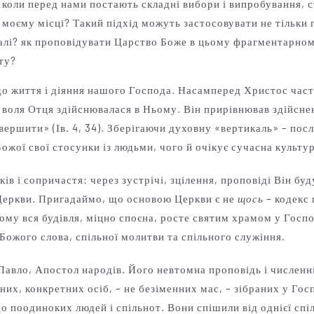
 коли перед нами постають складні вибори і випробування, с
а моєму місці? Такий підхід можуть застосовувати не тільки 
 далі? як проповідувати Царство Боже в цьому фрагментарном
іту?
до життя і діяння нашого Господа. Насамперед Христос час
воля Отця здійснювалася в Ньому. Він прирівнював здійснен
вершити» (Ів. 4, 34). Зберігаючи духовну «вертикаль» – посл
Божої свої стосунки із людьми, чого й очікує сучасна культур
 і сопричастя: через зустрічі, зцілення, проповіді Він буд
 Церкви. Пригадаймо, що основою Церкви є не
щось
– кодекс 
ому вся будівля, міцно споєна, росте святим храмом у Господ
 Божого слова, спільної молитви та спільного служіння.
 Павло, Апостол народів. Його невтомна проповідь і численні
них, конкретних осіб, – не безіменних мас, – зібраних у Гос
 поодиноких людей і спільнот. Вони спішили від однієї спіл