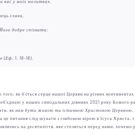
и вас у моїх молитвах,
тець слави,
 Його добре спізнати;
че
(Еф. 1, 16-18).
того, як б’ється серце нашої Церкви на різних континентах 
об’єднані у наших синодальних діяннях 2021 року Божого раз
ати,
як нам бути живою та істинною Христовою Церквою, сп
а це питання слід шукати з глибокою вірою в Ісуса Христа, з
 Дивлячись на десятиліття, яке стелиться перед нами, хочемо