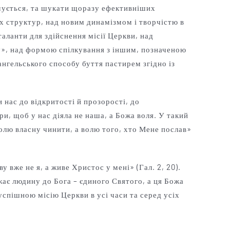
мується, та шукати щоразу ефективніших
х структур, над новим динамізмом і творчістю в
аланти для здійснення місії Церкви, над
у», над формою спілкування з іншим, позначеною
ангельського способу буття пастирем згідно із
 нас до відкритості й прозорості, до
и, щоб у нас діяла не наша, а Божа воля. У такий
олю власну чинити, а волю того, хто Мене послав»
 вже не я, а живе Христос у мені» (Гал. 2, 20).
ає людину до Бога – єдиного Святого, а ця Божа
успішною місію Церкви в усі часи та серед усіх