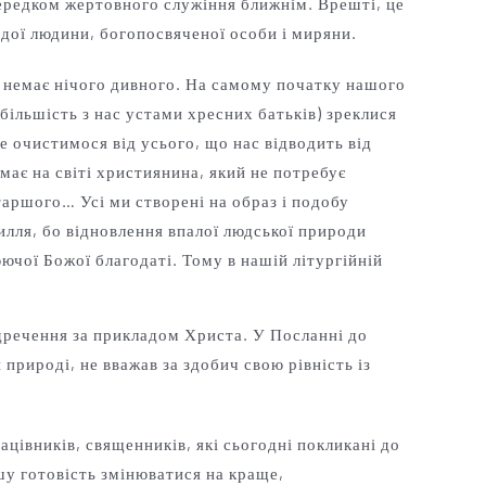
середком жертовного служіння ближнім. Врешті, це
одої людини, богопосвяченої особи і миряни.
у немає нічого дивного. На самому початку нашого
більшість з нас устами хресних батьків) зреклися
е очистимося від усього, що нас відводить від
має на світі християнина, який не потребує
таршого… Усі ми створені на образ і подобу
илля, бо відновлення впалої людської природи
ючої Божої благодаті. Тому в нашій літургійній
дречення за прикладом Христа. У Посланні до
 природі, не вважав за здобич свою рівність із
цівників, священників, які сьогодні покликані до
у готовість змінюватися на краще,