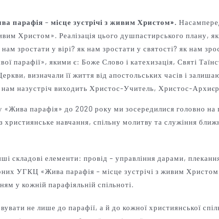
ива парафія
–
місце зустрічі з живим Христом».
Насамперед
живим Христом». Реалізація цього душпастирського плану, я
 нам зростати у вірі? як нам зростати у святості? як нам зр
ї парафії», якими є: Боже Слово і катехизація, Святі Таїнс
еркви, визначали її життя від апостольських часів і залиша
х нам назустріч виходить Христос-Учитель, Христос-Архиє
 «Жива парафія» до 2020 року ми зосередилися головно на п
з християнське навчання, спільну молитву та служіння бли
нші складові елементи: провід
–
управління дарами, плекання
ірних УГКЦ «Жива парафія
–
місце зустрічі з живим Христом»
нням у кожній парафіяльній спільноті.
вати не лише до парафії, а й до кожної християнської спіль