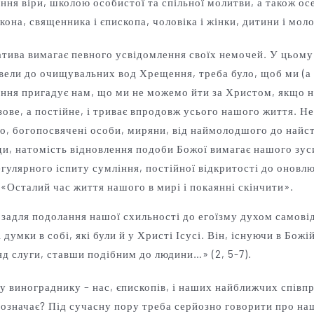
ння віри, школою особистої та спільної молитви, а також о
она, священника і єпископа, чоловіка і жінки, дитини і мол
атива вимагає певного усвідомлення своїх немочей. У цьом
вели до очищувальних вод Хрещення, треба було, щоб ми (а 
ення пригадує нам, що ми не можемо йти за Христом, якщо н
зове, а постійне, і триває впродовж усього нашого життя. Не
во, богопосвячені особи, миряни, від наймолодшого до найс
ди, натомість відновлення подоби Божої вимагає нашого зус
гулярного іспиту сумління, постійної відкритості до оновлю
«Осталий час життя нашого в мирі і покаянні скінчити».
 задля подолання нашої схильності до егоїзму духом самові
умки в собі, які були й у Христі Ісусі. Він, існуючи в Божій
д слуги, ставши подібним до людини…» (2, 5-7).
 винограднику – нас, єпископів, і наших найближчих співпра
значає? Під сучасну пору треба серйозно говорити про наш