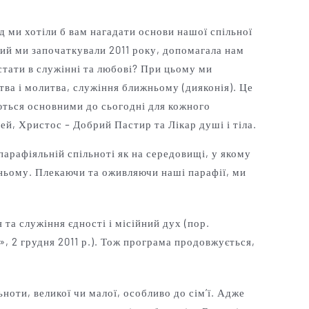
 ми хотіли б вам нагадати основи нашої спільної
кий ми започаткували 2011 року, допомагала нам
остати в служінні та любові? При цьому ми
тва і молитва, служіння ближньому (дияконія). Це
ються основними до сьогодні для кожного
рей, Христос
–
Добрий Пастир та Лікар душі і тіла.
арафіяльній спільноті як на середовищі, у якому
жньому. Плекаючи та оживляючи наші парафії, ми
 та служіння єдності і місійний дух (пор.
, 2 грудня 2011 р.). Тож програма продовжується,
ноти, великої чи малої, особливо до сім’ї. Адже