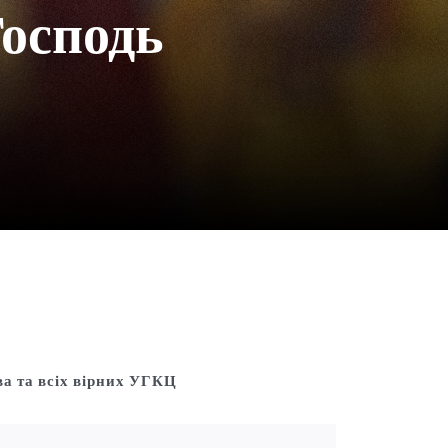
Господь
ва та всіх вірних УГКЦ