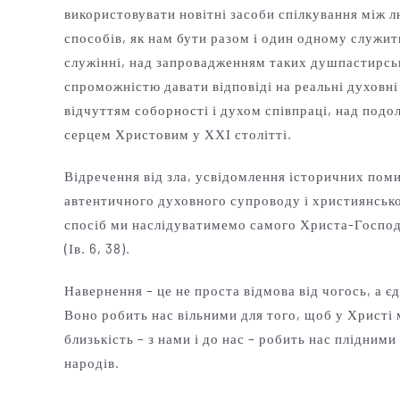
використовувати новітні засоби спілкування між 
способів, як нам бути разом і один одному служи
служінні, над запровадженням таких душпастирськи
спроможністю давати відповіді на реальні духовн
відчуттям соборності і духом співпраці, над подо
серцем Христовим у ХХІ столітті.
Відречення від зла, усвідомлення історичних помил
автентичного духовного супроводу і християнської
спосіб ми наслідуватимемо самого Христа-Господа,
(Ів. 6, 38).
Навернення – це не проста відмова від чогось, а єд
Воно робить нас вільними для того, щоб у Христі
близькість – з нами і до нас – робить нас плідним
народів.