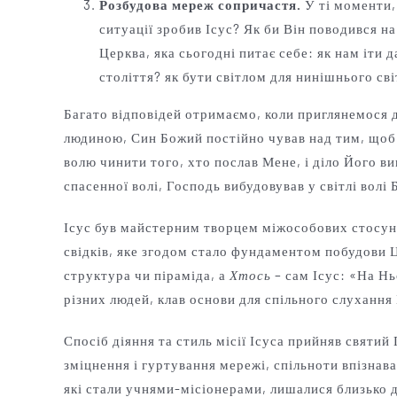
Розбудова мереж сопричастя.
У ті моменти,
ситуації зробив Ісус? Як би Він поводився н
Церква, яка сьогодні питає себе: як нам іти
століття? як бути світлом для нинішнього св
Багато відповідей отримаємо, коли приглянемося 
людиною, Син Божий постійно чував над тим, щоб 
волю чинити того, хто послав Мене, і діло Його ви
спасенної волі, Господь вибудовував у світлі волі 
Ісус був майстерним творцем міжособових стосунків
свідків, яке згодом стало фундаментом побудови
структура чи піраміда, а
Хтось
– сам Ісус: «На Нь
різних людей, клав основи для спільного слухання
Спосіб діяння та стиль місії Ісуса прийняв святий
зміцнення і гуртування мережі, спільноти впізнава
які стали учнями-місіонерами, лишалися близько до