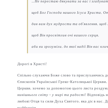
…Не перестаю дякувати за вас і згадуват
щоб Бог Господа нашого Ісуса Христа, О
дав вам дух мудрости та об’явлення, щоб
щоб Він просвітлив очі вашого серця,
аби ви зрозуміли, до якої надії Він вас кли
Дорогі в Христі!
Спільно слухаючи Боже слово та прислухаючись до 
Єпископів Української Греко-Католицької Церкви, 
Церкви, хочемо за допомогою цього листа роздум
нинішнього світу – у мирі та радості!
Відповідь н
любові Отця та сили Духа Святого, яка діє в нас.
майбутнім.