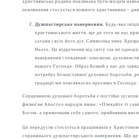
християнська родина покликана бути місцем навча
покликання стосується кожного християнина – дияк
Душпастирське навернення.
Будь-яка ініці
християнського життя, ще до того як нас при
сатани і всіх його діл. Символіка чину Хрещ
Нього. Це відречення від світу зла не однора
навернення і покаяння: єпископи, духовенст
нашого Господа. Образ Божий у нас діє завж
потребує безнастанної духовної боротьби, ре
традиції ми повсякчасно просимо в Господа: 
Серцевиною духовної боротьби є постійні зусилля
филип’ян Апостол народів пише: «Плекайте ті самі д
Богом, а применшив себе самого, прийнявши вигля
Це передусім стосується працівників у Христовому
справжнього душпастирського навернення. Що це о