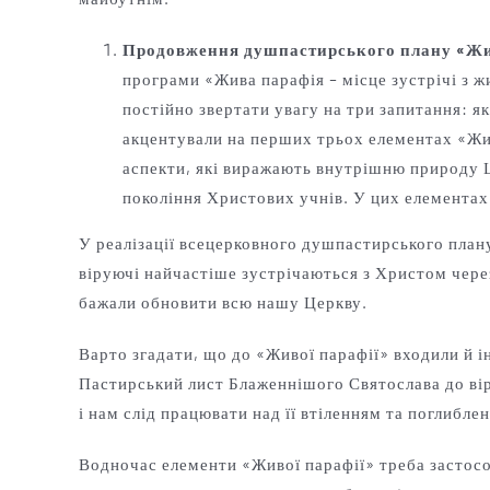
Продовження душпастирського плану «Ж
програми «Жива парафія
–
місце зустрічі з 
постійно звертати увагу на три запитання: як
акцентували на перших трьох елементах «Живо
аспекти, які виражають внутрішню природу Ц
покоління Христових учнів. У цих елемента
У реалізації всецерковного душпастирського плану
віруючі найчастіше зустрічаються з Христом чере
бажали обновити всю нашу Церкву.
Варто згадати, що до «Живої парафії» входили й і
Пастирський лист Блаженнішого Святослава до в
і нам слід працювати над її втіленням та поглибле
Водночас елементи «Живої парафії» треба застосову