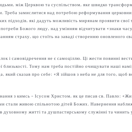
людьми, між Церквою та суспільством, яке швидко трансфор
ти. Треба замислитися над потребою реформування церковни
х підходів, які дадуть можливість мирянам проявити свої т
і потреби Божого люду, над умінням відчитувати «знаки час
ланням страху, що стоїть на заваді створенню оновленого єв
ок і самовідречення не є самоціллю. Ці жести повинні вести
 близькості. Тому нам треба постійно очищувати наші намір
 який сказав про себе: «Я зійшов з неба не для того, щоб в
нання з кимсь – Ісусом Христом, як це писав св. Павло: «Живу
 ми стали живою спільнотою дітей Божих. Навернення наближ
и в духовному житті та душпастирському служінні та чинить 