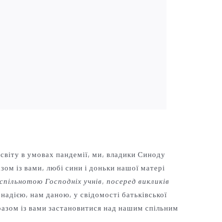
світу в умовах пандемії, ми, владики Синоду
ом із вами, любі сини і доньки нашої матері
ільнотою Господніх учнів, посеред викликів
 надією, нам даною, у свідомості батьківської
 разом із вами застановитися над нашим спільним